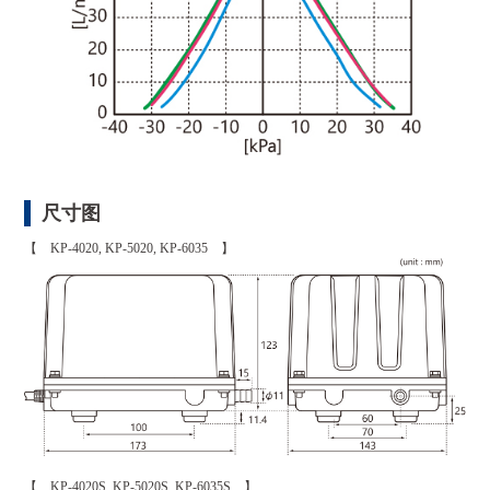
尺寸图
【 KP-4020, KP-5020, KP-6035 】
【 KP-4020S, KP-5020S, KP-6035S 】